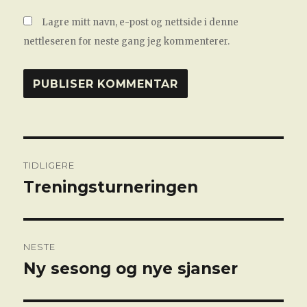
Lagre mitt navn, e-post og nettside i denne
nettleseren for neste gang jeg kommenterer.
Innleggsnavigasjon
TIDLIGERE
Treningsturneringen
Forrige
innlegg:
NESTE
Ny sesong og nye sjanser
Neste
innlegg: