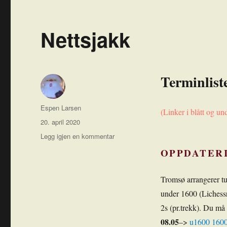
Nettsjakk
Terminliste
Forfatter
Espen Larsen
(Linker i blått og un
Publisert
20. april 2020
til
Legg igjen en kommentar
Nettsjakk
OPPDATERI
Tromsø arrangerer tur
under 1600 (Lichessra
2s (pr.trekk). Du m
08.05
–>
u1600
160