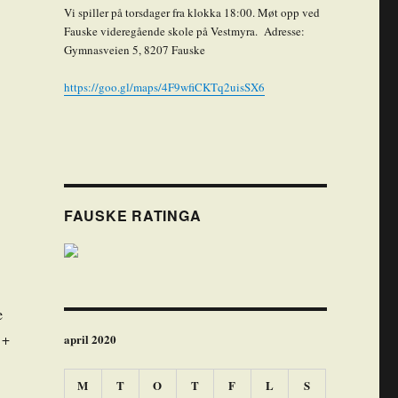
Vi spiller på torsdager fra klokka 18:00. Møt opp ved
Fauske videregående skole på Vestmyra. Adresse:
Gymnasveien 5, 8207 Fauske
https://goo.gl/maps/4F9wfiCKTq2uisSX6
FAUSKE RATINGA
e
 +
april 2020
M
T
O
T
F
L
S