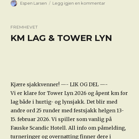
Forfatter
til
Espen Larsen
Legg igjen en kommentar
Terminliste
våren
2026
FREMHEVET
KM LAG & TOWER LYN
Kjære sjakkvenner! —- LIK OG DEL —-
Vi er klare for Tower Lyn 2026 og åpent km for
lag både i hurtig- og lynsjakk. Det blir med
andre ord 25 runder med festsjakk helgen 13-
15. februar 2026. Vi spiller som vanlig på
Fauske Scandic Hotell. All info om påmelding,
turneringer og overnatting finner dere i