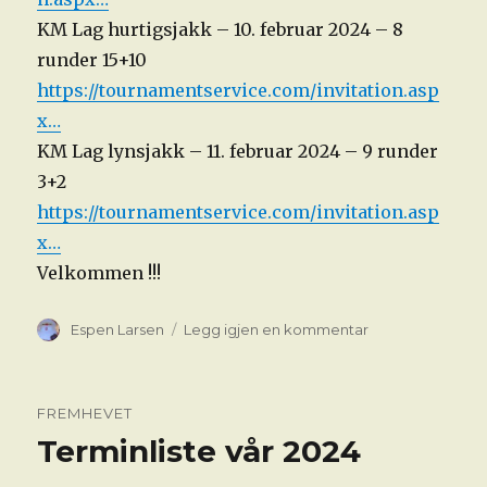
KM Lag hurtigsjakk – 10. februar 2024 – 8
runder 15+10
https://tournamentservice.com/invitation.asp
x…
KM Lag lynsjakk – 11. februar 2024 – 9 runder
3+2
https://tournamentservice.com/invitation.asp
x…
Velkommen !!!
Forfatter
til
Espen Larsen
Legg igjen en kommentar
KM
LAG
&
FREMHEVET
TOWER
Terminliste vår 2024
LYN
2024