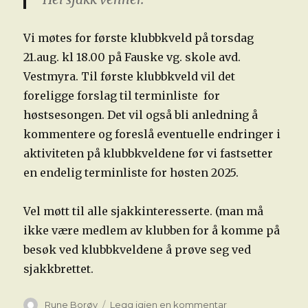
Vi møtes for første klubbkveld på torsdag
21.aug. kl 18.00 på Fauske vg. skole avd.
Vestmyra. Til første klubbkveld vil det
foreligge forslag til terminliste for
høstsesongen. Det vil også bli anledning å
kommentere og foreslå eventuelle endringer i
aktiviteten på klubbkveldene før vi fastsetter
en endelig terminliste for høsten 2025.
Vel møtt til alle sjakkinteresserte. (man må
ikke være medlem av klubben for å komme på
besøk ved klubbkveldene å prøve seg ved
sjakkbrettet.
Forfatter
til
Rune Borøy
Legg igjen en kommentar