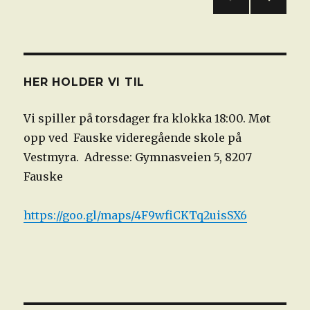
lag
i
NEST
Hurtig-
E
og
SIDE
Lynsjakk
14.-16.feb
HER HOLDER VI TIL
2025
(oppdatert)
Vi spiller på torsdager fra klokka 18:00. Møt
opp ved Fauske videregående skole på
Vestmyra. Adresse: Gymnasveien 5, 8207
Fauske
https://goo.gl/maps/4F9wfiCKTq2uisSX6