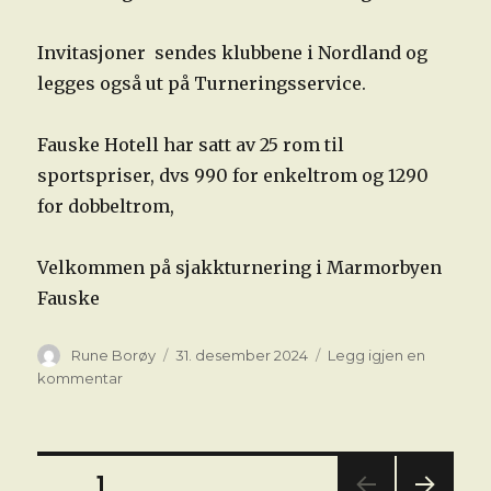
Invitasjoner sendes klubbene i Nordland og
legges også ut på Turneringsservice.
Fauske Hotell har satt av 25 rom til
sportspriser, dvs 990 for enkeltrom og 1290
for dobbeltrom,
Velkommen på sjakkturnering i Marmorbyen
Fauske
Forfatter
Publisert
Rune Borøy
31. desember 2024
Legg igjen en
til
kommentar
TOWER
Lyn&
Åpent
KM
Sidepaginering
SIDE
1