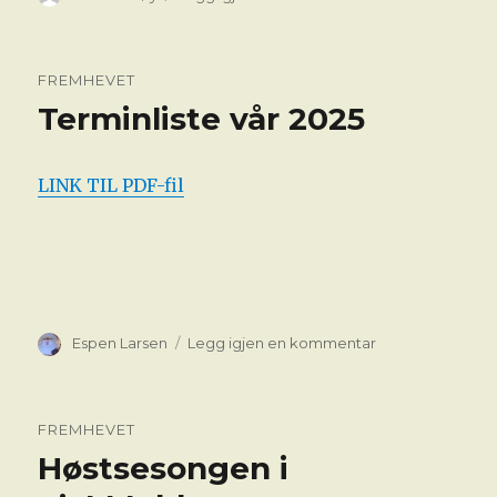
Oppstart
av
klubbens
FREMHEVET
sjakk
Terminliste vår 2025
aktiviteter
for
høsten
2025
LINK TIL PDF-fil
torsdag
21.
aug
kl
18.00
Forfatter
til
Espen Larsen
Legg igjen en kommentar
Terminliste
vår
2025
FREMHEVET
Høstsesongen i