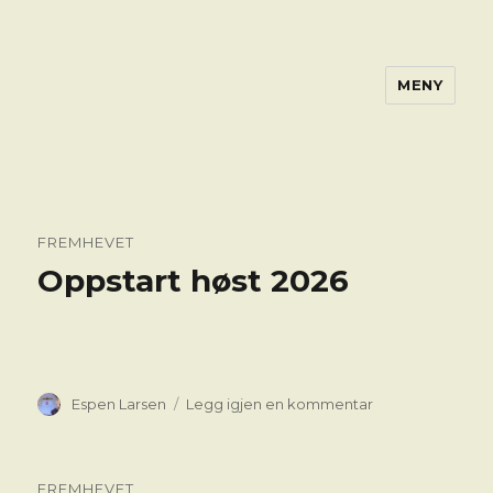
MENY
FREMHEVET
Oppstart høst 2026
Forfatter
til
Espen Larsen
Legg igjen en kommentar
Oppstart
høst
2026
FREMHEVET