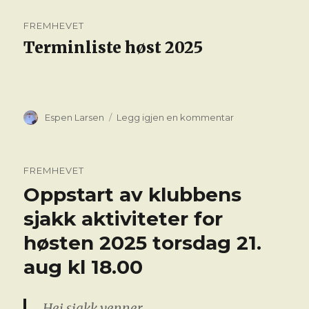
LAG
&
FREMHEVET
TOWER
Terminliste høst 2025
LYN
Forfatter
til
Espen Larsen
Legg igjen en kommentar
FREMHEVET
Oppstart av klubbens
sjakk aktiviteter for
høsten 2025 torsdag 21.
aug kl 18.00
Hei sjakk venner.