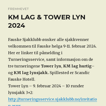
i
Sjakklubben
FREMHEVET
starter
KM LAG & TOWER LYN
21.aug.
kl
2024
18.00
Fauske Sjakklubb ønsker alle sjakkvenner
velkommen til Fauske helga 9-11. februar 2024.
Her er linker til påmelding i
Turneringsservice, samt informasjon om de
tre turneringene
Tower lyn
,
KM lag hurtig
–
og
KM lag lynsjakk.
Spillested er Scandic
Fauske Hotell.
Tower Lyn – 9. februar 2024 – 10 runder
lynsjakk 3+2:
http://turneringsservice.sjakklubb.no/invitatio
n.aspx…