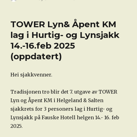
Kobberløpets
sjakkturnering
onsdag
TOWER Lyn& Åpent KM
2.april
2025
lag i Hurtig- og Lynsjakk
på
14.-16.feb 2025
Fauske
hotell
(oppdatert)
Hei sjakkvenner.
Tradisjonen tro blir det 7. utgave av TOWER
Lyn og Åpent KM i Helgeland & Salten
sjakkrets for 3 personers lag i Hurtig- og
Lynsjakk på Fauske Hotell helgen 14.- 16. feb
2025.