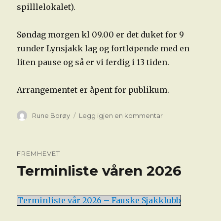
spilllelokalet).
Søndag morgen kl 09.00 er det duket for 9
runder Lynsjakk lag og fortløpende med en
liten pause og så er vi ferdig i 13 tiden.
Arrangementet er åpent for publikum.
Forfatter
til
Rune Borøy
Legg igjen en kommentar
Sjakkhelg
på
Fauske
FREMHEVET
hotell
Terminliste våren 2026
med
70
spillere
Terminliste vår 2026 – Fauske Sjakklubb