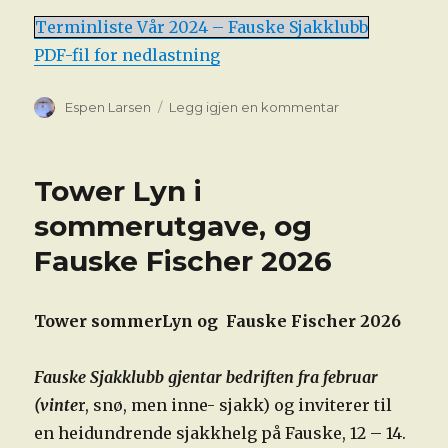
Terminliste Vår 2024 – Fauske Sjakklubb
PDF-fil for nedlastning
Forfatter
til
Espen Larsen
Legg igjen en kommentar
Terminliste
vår
2024
Tower Lyn i
sommerutgave, og
Fauske Fischer 2026
Tower sommerLyn og Fauske Fischer 2026
Fauske Sjakklubb gjentar bedriften fra februar
(vinte
r, snø, men inne- sjakk) og inviterer til
en heidundrende sjakkhelg på Fauske, 12 – 14.