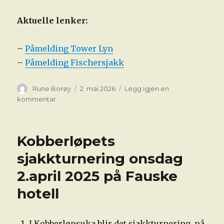
Aktuelle lenker:
–
Påmelding Tower Lyn
–
Påmelding Fischersjakk
Forfatter
Publisert
Rune Borøy
2. mai 2026
Legg igjen en
til
kommentar
Tower
Lyn
i
Kobberløpets
sommerutgave,
og
sjakkturnering onsdag
Fauske
2.april 2025 på Fauske
Fischer
2026
hotell
I Kobberløpsuka blir det sjakkturnering på