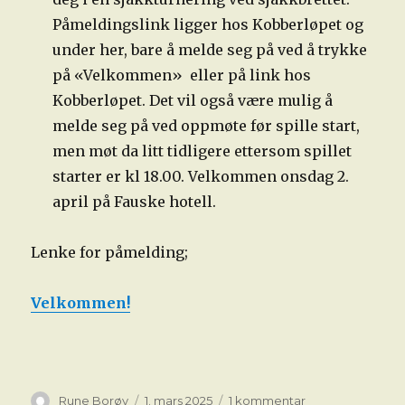
Påmeldingslink ligger hos Kobberløpet og
under her, bare å melde seg på ved å trykke
på «Velkommen» eller på link hos
Kobberløpet. Det vil også være mulig å
melde seg på ved oppmøte før spille start,
men møt da litt tidligere ettersom spillet
starter er kl 18.00. Velkommen onsdag 2.
april på Fauske hotell.
Lenke for påmelding;
Velkommen!
Forfatter
Publisert
til
Rune Borøy
1. mars 2025
1 kommentar