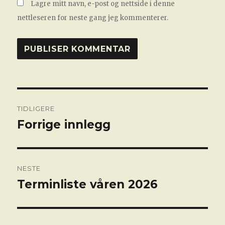
Lagre mitt navn, e-post og nettside i denne
nettleseren for neste gang jeg kommenterer.
Innleggsnavigasjon
TIDLIGERE
Forrige innlegg
Forrige
innlegg:
NESTE
Terminliste våren 2026
Neste
innlegg: