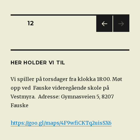
til
Fauske
sjakklubb!
Sidepaginering
SIDE
12
FOR
RIGE
SIDE
HER HOLDER VI TIL
Vi spiller på torsdager fra klokka 18:00. Møt
opp ved Fauske videregående skole på
Vestmyra. Adresse: Gymnasveien 5, 8207
Fauske
https://goo.gl/maps/4F9wfiCKTq2uisSX6