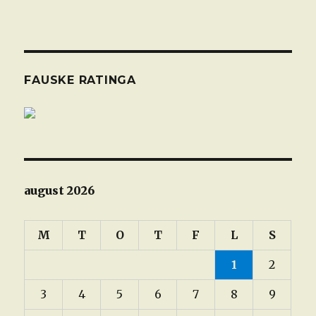
FAUSKE RATINGA
august 2026
M
T
O
T
F
L
S
1
2
3
4
5
6
7
8
9