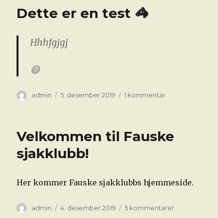
Dette er en test 🦓
Hhhfgjgj
😄
Forfatter
Publisert
til
admin
5. desember 2019
1 kommentar
Dette
er
en
Velkommen til Fauske
test
🦓
sjakklubb!
Her kommer Fauske sjakklubbs hjemmeside.
Forfatter
Publisert
til
admin
4. desember 2019
5 kommentarer
Velkommen