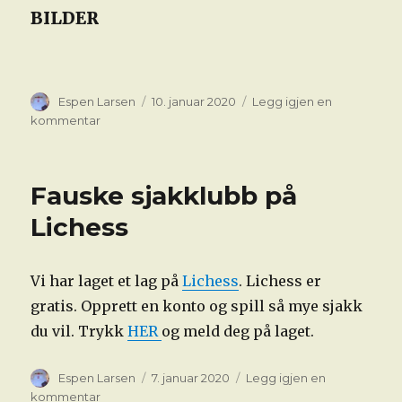
BILDER
Forfatter
Publisert
Espen Larsen
10. januar 2020
Legg igjen en
til
kommentar
Torsdag
09.01.20
Fauske sjakklubb på
Lichess
Vi har laget et lag på
Lichess
. Lichess er
gratis. Opprett en konto og spill så mye sjakk
du vil. Trykk
HER
og meld deg på laget.
Forfatter
Publisert
Espen Larsen
7. januar 2020
Legg igjen en
til
kommentar