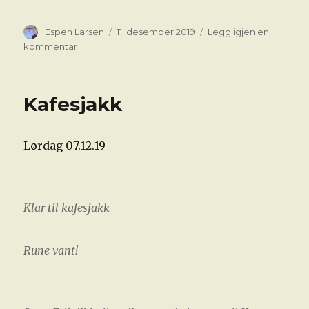
Forfatter
Publisert
Espen Larsen
11. desember 2019
Legg igjen en
til
kommentar
KLUBBMESTERSKAPET
I
HURTIGSJAKK
Kafesjakk
Lørdag 07.12.19
Klar til kafesjakk
Rune vant!