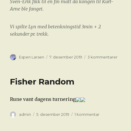
Sven-Erik fikk til en fin matt da kongen til Kurt-
Arne ble fanget.
Vi spilte Lyn med betenkningstid 3min + 2
sekunder pr. trekk.
Forfatter
Publisert
til
Espen Larsen
7. desember 2019
3 kommentarer
Kafesj
Fisher Random
Rune vant dagens turnering
Forfatter
Publisert
til
admin
5. desember 2019
1 kommentar
Fisher
Random