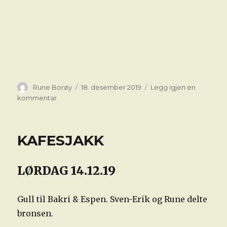
Forfatter
Publisert
Rune Borøy
18. desember 2019
Legg igjen en
til
kommentar
KAFESJAKK
LØRDAG 14.12.19
Gull til Bakri & Espen. Sven-Erik og Rune delte
bronsen.