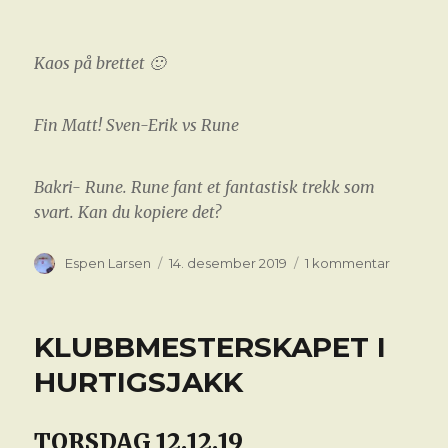
Kaos på brettet 🙂
Fin Matt! Sven-Erik vs Rune
Bakri- Rune. Rune fant et fantastisk trekk som
svart. Kan du kopiere det?
Forfatter
Publisert
til
Espen Larsen
14. desember 2019
1 kommentar
KAFESJ
KLUBBMESTERSKAPET I
HURTIGSJAKK
TORSDAG 12.12.19