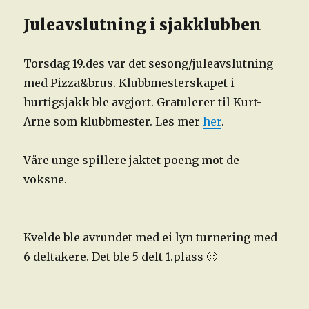
&
Juleavslutning i sjakklubben
LYN
Torsdag 19.des var det sesong/juleavslutning
med Pizza&brus. Klubbmesterskapet i
hurtigsjakk ble avgjort. Gratulerer til Kurt-
Arne som klubbmester. Les mer
her
.
Våre unge spillere jaktet poeng mot de
voksne.
Kvelde ble avrundet med ei lyn turnering med
6 deltakere. Det ble 5 delt 1.plass 🙂