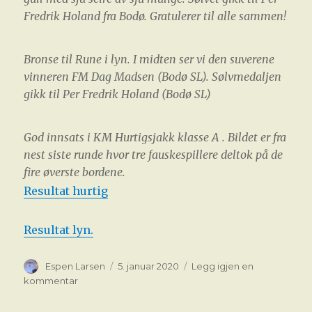
Fredrik Holand fra Bodø. Gratulerer til alle sammen!
Bronse til Rune i lyn. I midten ser vi den suverene
vinneren FM Dag Madsen (Bodø SL). Sølvmedaljen
gikk til Per Fredrik Holand (Bodø SL)
God innsats i KM Hurtigsjakk klasse A . Bildet er fra
nest siste runde hvor tre fauskespillere deltok på de
fire øverste bordene.
Resultat hurtig
Resultat lyn.
Forfatter
Publisert
Espen Larsen
5. januar 2020
Legg igjen en
til
kommentar
KM
HURTIG