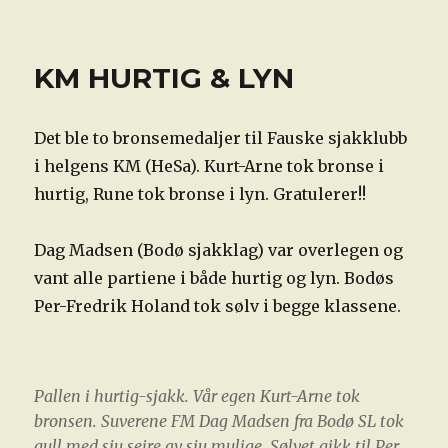
Fauske
sjakklubb
på
KM HURTIG & LYN
Lichess
Det ble to bronsemedaljer til Fauske sjakklubb
i helgens KM (HeSa). Kurt-Arne tok bronse i
hurtig, Rune tok bronse i lyn. Gratulerer!!
Dag Madsen (Bodø sjakklag) var overlegen og
vant alle partiene i både hurtig og lyn. Bodøs
Per-Fredrik Holand tok sølv i begge klassene.
Pallen i hurtig-sjakk. Vår egen Kurt-Arne tok
bronsen. Suverene FM Dag Madsen fra Bodø SL tok
gull med sju seire av sju mulige. Sølvet gikk til Per