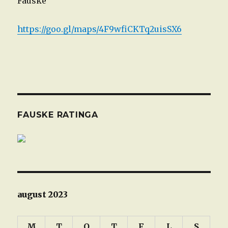
Fauske
https://goo.gl/maps/4F9wfiCKTq2uisSX6
FAUSKE RATINGA
august 2023
M
T
O
T
F
L
S