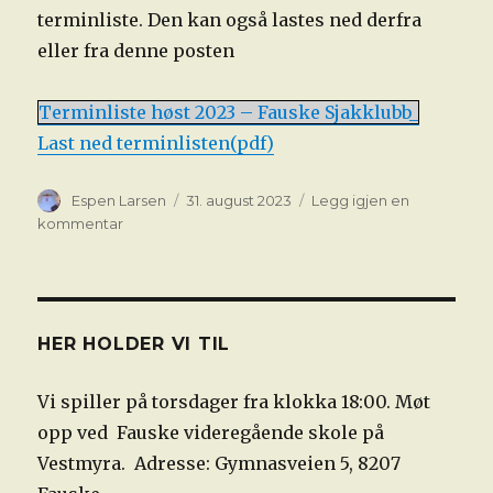
terminliste. Den kan også lastes ned derfra
eller fra denne posten
Terminliste høst 2023 – Fauske Sjakklubb_
Last ned terminlisten(pdf)
Forfatter
Publisert
Espen Larsen
31. august 2023
Legg igjen en
til
kommentar
Terminliste
for
høsten
2023
HER HOLDER VI TIL
Vi spiller på torsdager fra klokka 18:00. Møt
opp ved Fauske videregående skole på
Vestmyra. Adresse: Gymnasveien 5, 8207