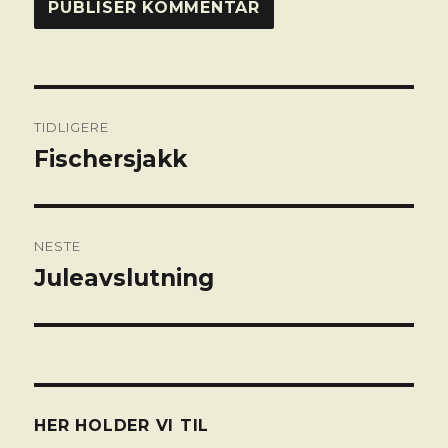
Innleggsnavigasjon
TIDLIGERE
Fischersjakk
Forrige
innlegg:
NESTE
Juleavslutning
Neste
innlegg:
HER HOLDER VI TIL