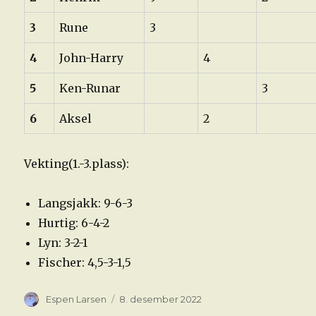
3
Rune
3
4
John-Harry
4
5
Ken-Runar
3
6
Aksel
2
Vekting(1.-3.plass):
Langsjakk: 9-6-3
Hurtig: 6-4-2
Lyn: 3-2-1
Fischer: 4,5-3-1,5
Forfatter
Publisert
Espen Larsen
8. desember 2022