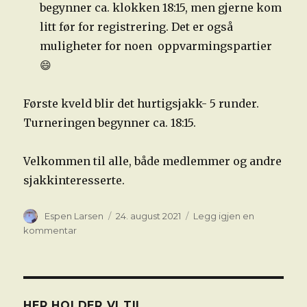
begynner ca. klokken 18:15, men gjerne kom
litt før for registrering. Det er også
muligheter for noen oppvarmingspartier
😄
Første kveld blir det hurtigsjakk- 5 runder.
Turneringen begynner ca. 18:15.
Velkommen til alle, både medlemmer og andre
sjakkinteresserte.
Forfatter
Publisert
Espen Larsen
24. august 2021
Legg igjen en
til
kommentar
Oppstart
torsdag
26.08.
HER HOLDER VI TIL