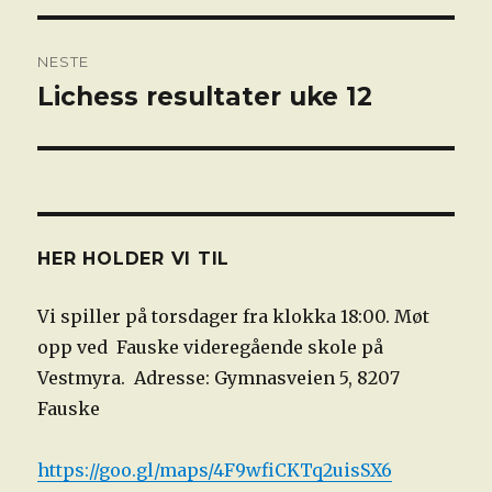
NESTE
Lichess resultater uke 12
Neste
innlegg:
HER HOLDER VI TIL
Vi spiller på torsdager fra klokka 18:00. Møt
opp ved Fauske videregående skole på
Vestmyra. Adresse: Gymnasveien 5, 8207
Fauske
https://goo.gl/maps/4F9wfiCKTq2uisSX6