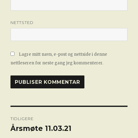
NETTSTED
Lagre mitt navn, e-post og nettside i denne
nettleseren for neste gang jeg kommenterer.
Innleggsnavigasjon
TIDLIGERE
Årsmøte 11.03.21
Forrige
innlegg: