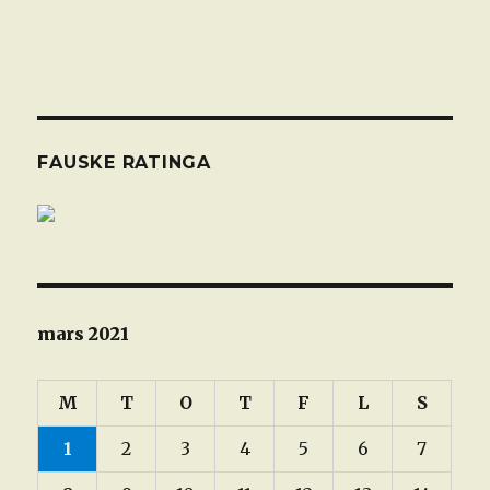
FAUSKE RATINGA
mars 2021
M
T
O
T
F
L
S
1
2
3
4
5
6
7