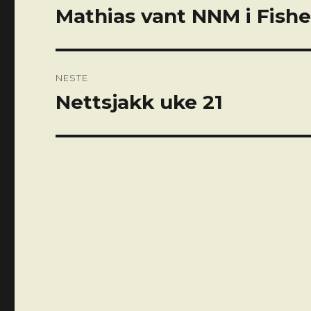
Mathias vant NNM i Fishe
Forrige
innlegg:
NESTE
Nettsjakk uke 21
Neste
innlegg: