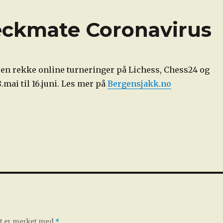
eckmate Coronavirus
 en rekke online turneringer på Lichess, Chess24 og
.mai til 16.juni. Les mer på
Bergensjakk.no
elt er merket med
*