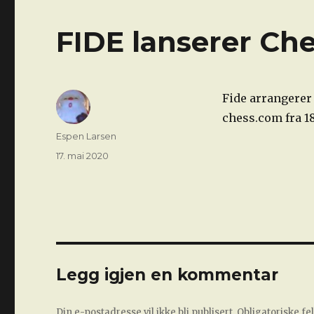
FIDE lanserer Ch
Fide arrangerer
chess.com fra 18
Forfatter
Espen Larsen
Publisert
17. mai 2020
Legg igjen en kommentar
Din e-postadresse vil ikke bli publisert.
Obligatoriske f