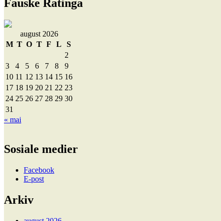
Fauske Ratinga
august 2026
M
T
O
T
F
L
S
1
2
3
4
5
6
7
8
9
10
11
12
13
14
15
16
17
18
19
20
21
22
23
24
25
26
27
28
29
30
31
« mai
Sosiale medier
Facebook
E-post
Arkiv
august 2026