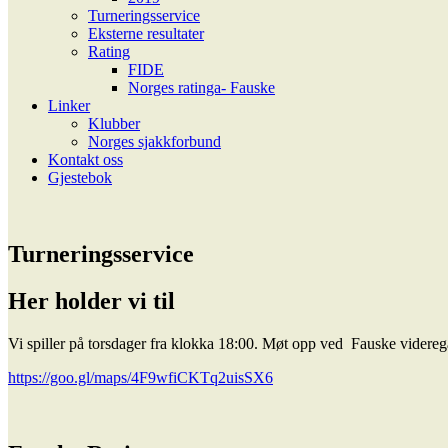
Turneringsservice
Eksterne resultater
Rating
FIDE
Norges ratinga- Fauske
Linker
Klubber
Norges sjakkforbund
Kontakt oss
Gjestebok
Turneringsservice
Her holder vi til
Vi spiller på torsdager fra klokka 18:00. Møt opp ved Fauske vider
https://goo.gl/maps/4F9wfiCKTq2uisSX6