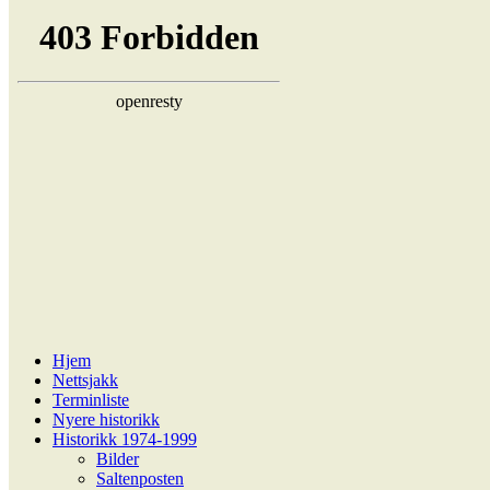
Hjem
Nettsjakk
Terminliste
Nyere historikk
Historikk 1974-1999
Bilder
Saltenposten