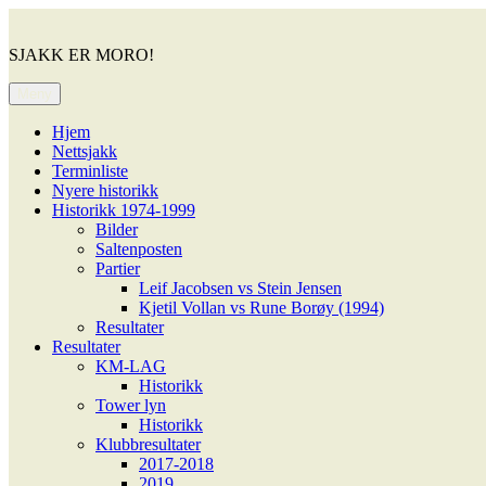
Gå
til
SJAKK ER MORO!
innhold
Meny
Hjem
Nettsjakk
Terminliste
Nyere historikk
Historikk 1974-1999
Bilder
Saltenposten
Partier
Leif Jacobsen vs Stein Jensen
Kjetil Vollan vs Rune Borøy (1994)
Resultater
Resultater
KM-LAG
Historikk
Tower lyn
Historikk
Klubbresultater
2017-2018
2019