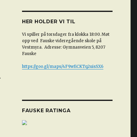
HER HOLDER VI TIL
Vi spiller på torsdager fra klokka 18:00. Møt
opp ved Fauske videregående skole på
Vestmyra. Adresse: Gymnasveien 5, 8207
Fauske
https://goo.gl/maps/4F9wfiCKTq2uisSX6
TOGGLE
.
THIS
METABOX.
FAUSKE RATINGA